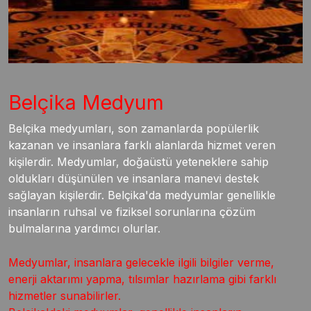
Belçika Medyum
Belçika medyumları, son zamanlarda popülerlik
kazanan ve insanlara farklı alanlarda hizmet veren
kişilerdir. Medyumlar, doğaüstü yeteneklere sahip
oldukları düşünülen ve insanlara manevi destek
sağlayan kişilerdir. Belçika'da medyumlar genellikle
insanların ruhsal ve fiziksel sorunlarına çözüm
bulmalarına yardımcı olurlar.
Medyumlar, insanlara gelecekle ilgili bilgiler verme,
enerji aktarımı yapma, tılsımlar hazırlama gibi farklı
hizmetler sunabilirler.