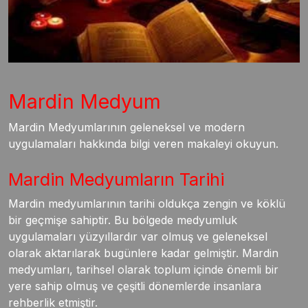
Mardin Medyum
Mardin Medyumlarının geleneksel ve modern
uygulamaları hakkında bilgi veren makaleyi okuyun.
Mardin Medyumların Tarihi
Mardin medyumlarının tarihi oldukça zengin ve köklü
bir geçmişe sahiptir. Bu bölgede medyumluk
uygulamaları yüzyıllardır var olmuş ve geleneksel
olarak aktarılarak bugünlere kadar gelmiştir. Mardin
medyumları, tarihsel olarak toplum içinde önemli bir
yere sahip olmuş ve çeşitli dönemlerde insanlara
rehberlik etmiştir.