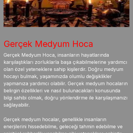
Gerçek Medyum Hoca
Gerçek Medyum Hoca, insanların hayatlarında
karşılaştıkları zorluklarla başa çıkabilmelerine yardımcı
olan özel yeteneklere sahip kişilerdir. Doğru medyum
hocayı bulmak, yaşamınızda olumlu değişiklikler
yapmanıza yardımcı olabilir. Gerçek medyum hocaların
belirgin özellikleri ve nasıl bulunacakları konusunda
bilgi sahibi olmak, doğru yönlendirme ile karşılaşmanızı
sağlayabilir.
Gerçek medyum hocalar, genellikle insanların
enerjilerini hissedebilme, geleceği tahmin edebilme ve