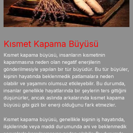
Kısmet Kapama Büyüsü
Kısmet kapama büyüsü, insanların kısmetinin
kapanmasına neden olan negatif enerjilerin
gönderilmesiyle yapılan bir tür büyüdür. Bu tür büyüler,
kişinin hayatında beklenmedik patlamalara neden
olabilir ve yaşamını olumsuz etkileyebilir. Bu durumda,
insanlar genellikle hayatlarında bir şeylerin ters gittiğini
düşünürler, ancak aslında arkalarında kısmet kapama
büyüsü gibi gizli bir enerji olduğunu fark etmezler.
Kısmet kapama büyüsü, genellikle kişinin iş hayatında,
ilişkilerinde veya maddi durumunda ani ve beklenmedik