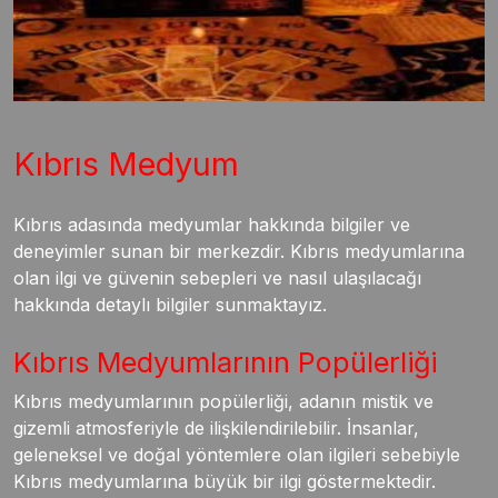
Kıbrıs Medyum
Kıbrıs adasında medyumlar hakkında bilgiler ve
deneyimler sunan bir merkezdir. Kıbrıs medyumlarına
olan ilgi ve güvenin sebepleri ve nasıl ulaşılacağı
hakkında detaylı bilgiler sunmaktayız.
Kıbrıs Medyumlarının Popülerliği
Kıbrıs medyumlarının popülerliği, adanın mistik ve
gizemli atmosferiyle de ilişkilendirilebilir. İnsanlar,
geleneksel ve doğal yöntemlere olan ilgileri sebebiyle
Kıbrıs medyumlarına büyük bir ilgi göstermektedir.