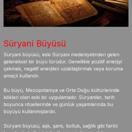
Süryani Büyüsü
Süryani büyüsü, eski Süryani medeniyetinden gelen
geleneksel bir büyü türüdür. Genellikle pozitif enerjiyi
çekmek, negatif enerjileri uzaklaştırmak veya koruma
amaçlı kullanılır.
Bu büyü, Mezopotamya ve Orta Doğu kültürlerinde
kökleri olan eski bir uygulamadır. Süryaniler, tarih
boyunca ritüellerinde ve günlük yaşamlarında bu
büyüyü kullanmışlardır.
Süryani büyüsü, aşk, şans, bolluk, sağlık gibi farklı